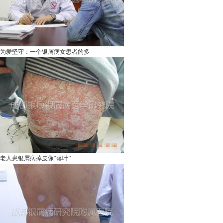
为爱坚守：一个银屑病女患者的多
老人患银屑病掉皮像“落叶”