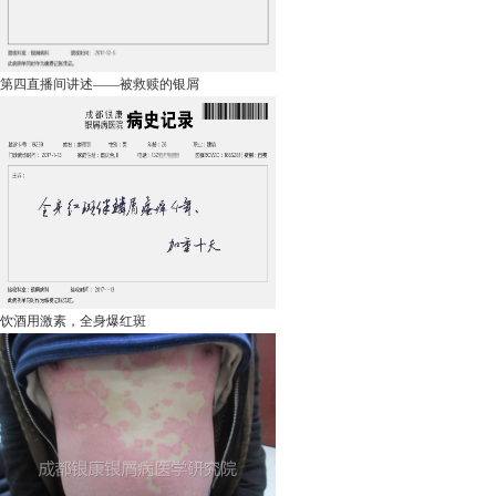
第四直播间讲述——被救赎的银屑
饮酒用激素，全身爆红斑