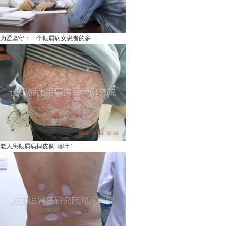
为爱坚守：一个银屑病女患者的多
老人患银屑病掉皮像“落叶”