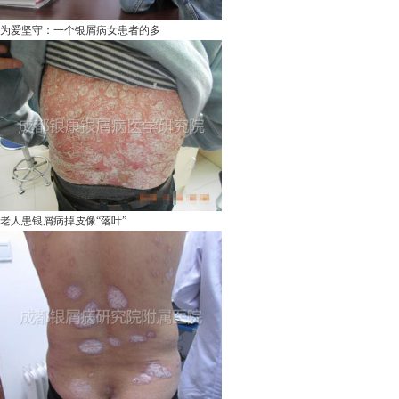
为爱坚守：一个银屑病女患者的多
老人患银屑病掉皮像“落叶”