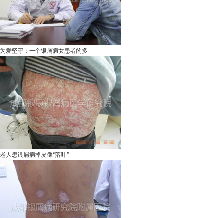
为爱坚守：一个银屑病女患者的多
老人患银屑病掉皮像“落叶”