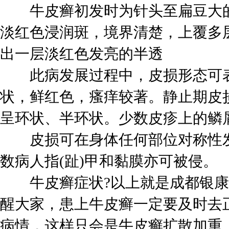
牛皮癣初发时为针头至扁豆大的
淡红色浸润斑，境界清楚，上覆多
出一层淡红色发亮的半透
此病发展过程中，皮损形态可表
状，鲜红色，瘙痒较著。静止期皮
呈环状、半环状。少数皮疹上的鳞
皮损可在身体任何部位对称性发
数病人指(趾)甲和黏膜亦可被侵。
牛皮癣症状?以上就是成都银康
醒大家，患上牛皮癣一定要及时去
病情，这样只会是牛皮癣扩散加重