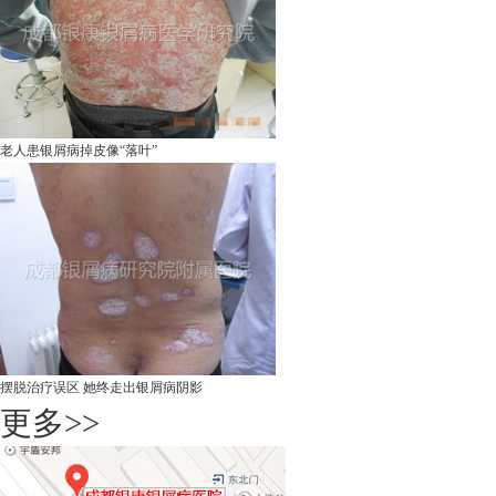
老人患银屑病掉皮像“落叶”
摆脱治疗误区 她终走出银屑病阴影
更多>>