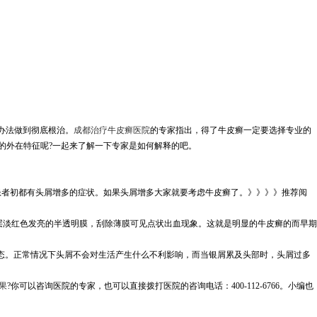
办法做到彻底根治。
成都治疗牛皮癣医院
的专家指出，得了牛皮癣一定要选择专业的
的外在特征呢?一起来了解一下专家是如何解释的吧。
患者初都有头屑增多的症状。如果头屑增多大家就要考虑牛皮癣了。》》》》推荐阅
层淡红色发亮的半透明膜，刮除薄膜可见点状出血现象。这就是明显的牛皮癣的而早期
态。正常情况下头屑不会对生活产生什么不利影响，而当银屑累及头部时，头屑过多
果
?你可以咨询医院的专家，也可以直接拨打医院的咨询电话：400-112-6766。小编也