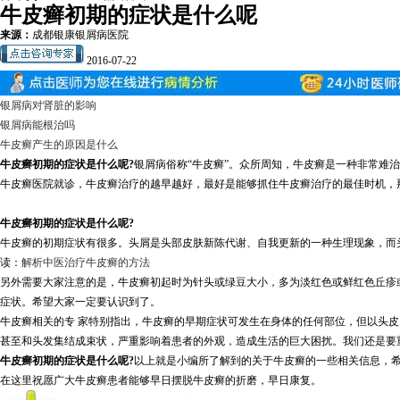
牛皮癣初期的症状是什么呢
来源：
成都银康银屑病医院
2016-07-22
银屑病对肾脏的影响
银屑病能根治吗
牛皮癣产生的原因是什么
牛皮癣初期的症状是什么呢?
银屑病俗称“牛皮癣”。众所周知，牛皮癣是一种非常难
牛皮癣医院就诊，牛皮癣治疗的越早越好，最好是能够抓住牛皮癣治疗的最佳时机，
牛皮癣初期的症状是什么呢?
牛皮癣的初期症状有很多。头屑是头部皮肤新陈代谢、自我更新的一种生理现象，而
读：
解析中医治疗牛皮癣的方法
另外需要大家注意的是，牛皮癣初起时为针头或绿豆大小，多为淡红色或鲜红色丘疹
症状。希望大家一定要认识到了。
牛皮癣相关的专 家特别指出，牛皮癣的早期症状可发生在身体的任何部位，但以头
甚至和头发集结成束状，严重影响着患者的外观，造成生活的巨大困扰。我们还是要
牛皮癣初期的症状是什么呢?
以上就是小编所了解到的关于牛皮癣的一些相关信息，
在这里祝愿广大牛皮癣患者能够早日摆脱牛皮癣的折磨，早日康复。