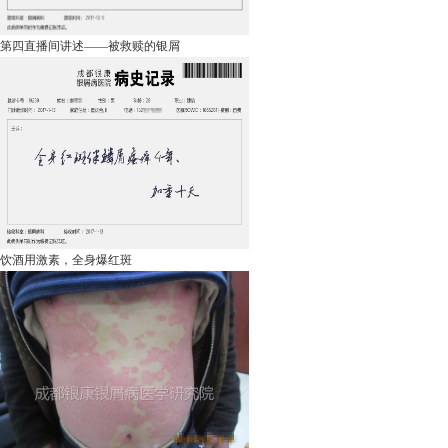
第四直播间讲述——被救赎的银屑
饮酒用激素，全身爆红斑