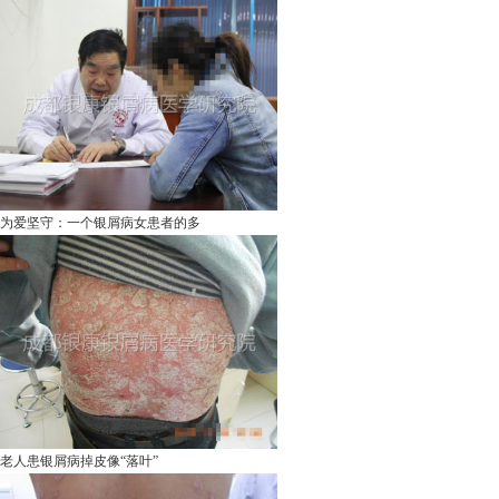
为爱坚守：一个银屑病女患者的多
老人患银屑病掉皮像“落叶”