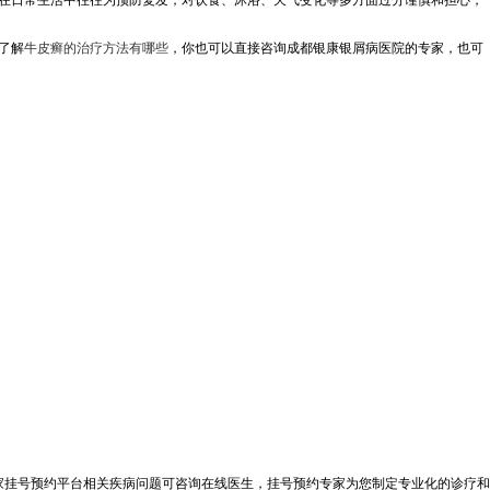
在日常生活中往往为预防复发，对饮食、沐浴、天气变化等多方面过分谨慎和担心，
了解
牛皮癣的治疗方法有哪些
，你也可以直接咨询成都银康银屑病医院的专家，也可
家挂号预约平台相关疾病问题可咨询在线医生，挂号预约专家为您制定专业化的诊疗和