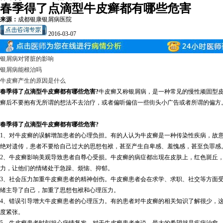
春季得了点滴型牛皮癣都有哪些危害
来源：
成都银康银屑病医院
2016-03-07
银屑病对肾脏的影响
银屑病能根治吗
牛皮癣产生的原因是什么
春季得了点滴型牛皮癣都有哪些危害?
牛皮癣又称银屑病，是一种常见的慢性顽固型
癣后不要抱有无所谓的想法不去治疗，或者偏听偏信一些街头小广告或者所谓的偏方
春季得了点滴型牛皮癣都有哪些危害?
1、对牛皮癣的误解增加患者的心理负担。有的人认为牛皮癣是一种传染性疾病，故
绝对遗传，患者不要给自己过大的思想包袱，甚至产生自卑感、羞愧感，甚至负罪感
2、牛皮癣影响美观导致患者自尊心受损。牛皮癣的病症都出现在皮肤上，红色斑丘
力，让他们的情绪处于急躁、烦恼、抑郁。
3、社会压力加重牛皮癣患者的精神创伤。牛皮癣患者会在求学、求职、社交等方面
绪主导了自己，加重了思想包袱和心理压力。
4、错误引导增大牛皮癣患者的心理压力。有的患者对牛皮癣的相关知识了解很少，
度紧张。