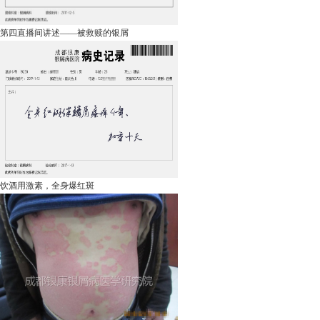
第四直播间讲述——被救赎的银屑
饮酒用激素，全身爆红斑