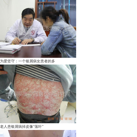
为爱坚守：一个银屑病女患者的多
老人患银屑病掉皮像“落叶”