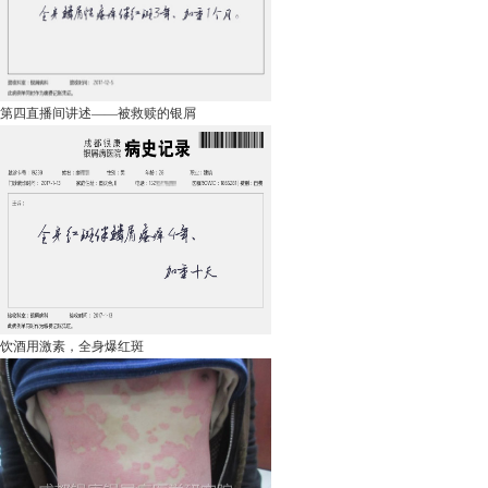
第四直播间讲述——被救赎的银屑
饮酒用激素，全身爆红斑